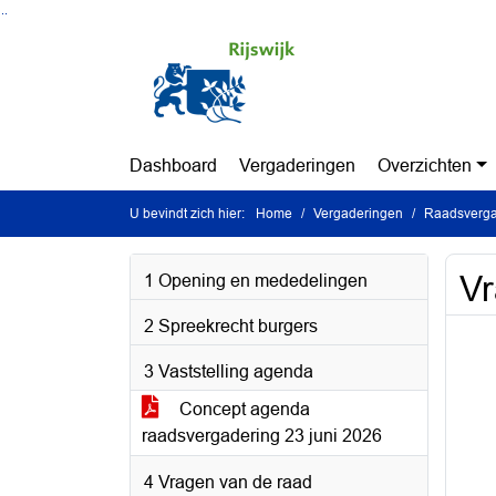
Ga naar de inhoud van deze pagina
Ga naar het zoeken
Ga naar het menu
Dashboard
Vergaderingen
Overzichten
U bevindt zich hier:
Home
Vergaderingen
Raadsvergad
V
1 Opening en mededelingen
2 Spreekrecht burgers
3 Vaststelling agenda
Concept agenda
raadsvergadering 23 juni 2026
4 Vragen van de raad