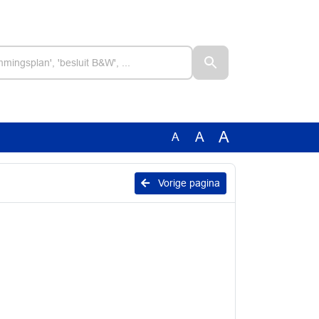
A
A
A
Vorige pagina