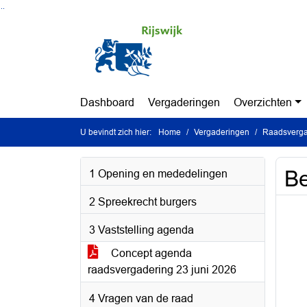
Ga naar de inhoud van deze pagina
Ga naar het zoeken
Ga naar het menu
Dashboard
Vergaderingen
Overzichten
U bevindt zich hier:
Home
Vergaderingen
Raadsvergad
B
1 Opening en mededelingen
2 Spreekrecht burgers
3 Vaststelling agenda
Concept agenda
raadsvergadering 23 juni 2026
4 Vragen van de raad