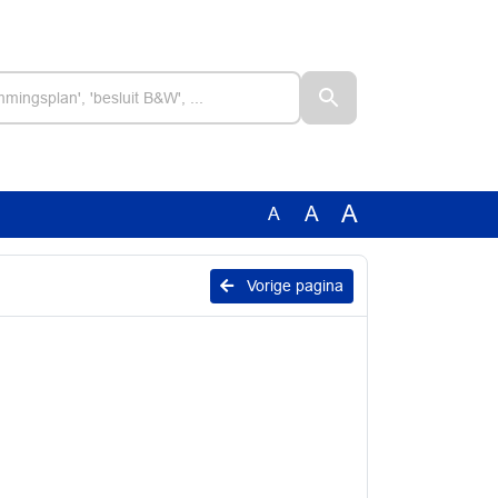
A
A
A
Vorige pagina