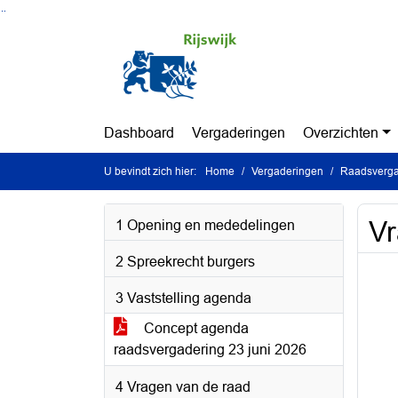
Ga naar de inhoud van deze pagina
Ga naar het zoeken
Ga naar het menu
Dashboard
Vergaderingen
Overzichten
U bevindt zich hier:
Home
Vergaderingen
Raadsvergad
V
1 Opening en mededelingen
2 Spreekrecht burgers
3 Vaststelling agenda
Concept agenda
raadsvergadering 23 juni 2026
4 Vragen van de raad