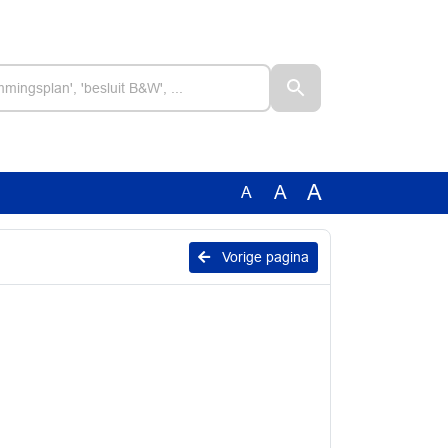
A
A
A
Vorige pagina