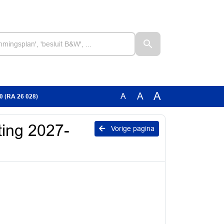
A
A
A
30 (RA 26 028)
ting 2027-
Vorige pagina