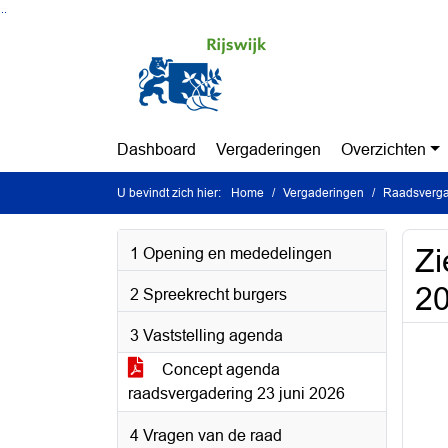
Ga naar de inhoud van deze pagina
Ga naar het zoeken
Ga naar het menu
Dashboard
Vergaderingen
Overzichten
U bevindt zich hier:
Home
Vergaderingen
Raadsvergad
Zi
1 Opening en mededelingen
20
2 Spreekrecht burgers
3 Vaststelling agenda
Concept agenda
raadsvergadering 23 juni 2026
4 Vragen van de raad