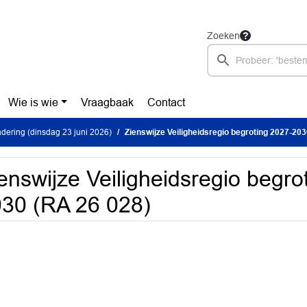
Zoeken
Wie is wie
Vraagbaak
Contact
ering (dinsdag 23 juni 2026)
Zienswijze Veiligheidsregio begroting 2027-20
enswijze Veiligheidsregio begro
30 (RA 26 028)