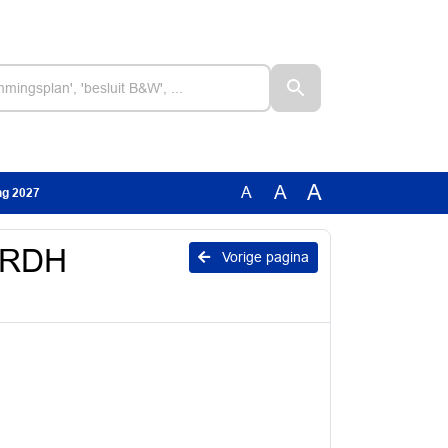
A
A
A
ng 2027
 MRDH
Vorige pagina