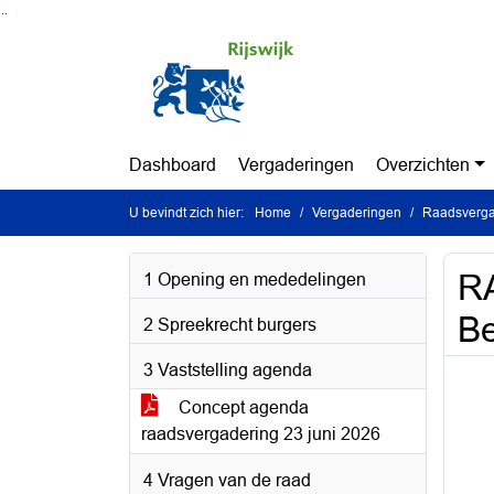
Ga naar de inhoud van deze pagina
Ga naar het zoeken
Ga naar het menu
Dashboard
Vergaderingen
Overzichten
U bevindt zich hier:
Home
Vergaderingen
Raadsvergad
RA
1 Opening en mededelingen
Be
2 Spreekrecht burgers
3 Vaststelling agenda
Concept agenda
raadsvergadering 23 juni 2026
4 Vragen van de raad