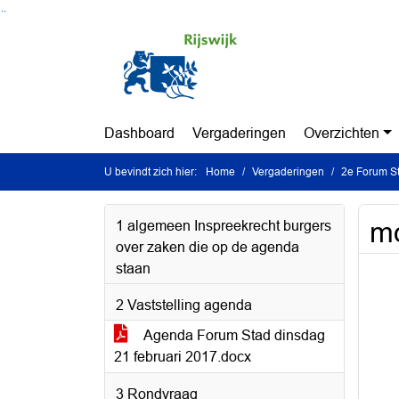
Ga naar de inhoud van deze pagina
Ga naar het zoeken
Ga naar het menu
Dashboard
Vergaderingen
Overzichten
U bevindt zich hier:
Home
Vergaderingen
2e Forum St
mo
1 algemeen Inspreekrecht burgers
over zaken die op de agenda
staan
2 Vaststelling agenda
Agenda Forum Stad dinsdag
21 februari 2017.docx
3 Rondvraag