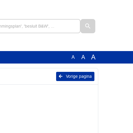
A
A
A
Vorige pagina