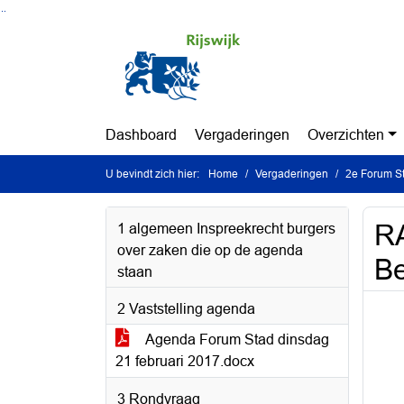
Ga naar de inhoud van deze pagina
Ga naar het zoeken
Ga naar het menu
Dashboard
Vergaderingen
Overzichten
U bevindt zich hier:
Home
Vergaderingen
2e Forum St
RA
1 algemeen Inspreekrecht burgers
over zaken die op de agenda
Be
staan
2 Vaststelling agenda
Agenda Forum Stad dinsdag
21 februari 2017.docx
3 Rondvraag