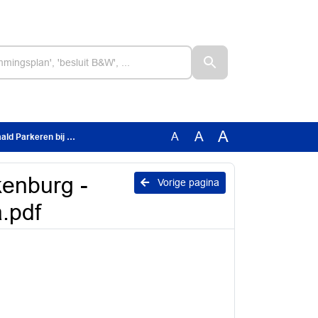
A
A
A
 bij Winkelcentra.pdf
kenburg -
Vorige pagina
.pdf