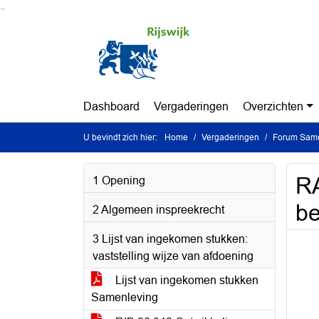
Ga naar de inhoud van deze pagina
Ga naar het zoeken
Ga naar het menu
Dashboard
Vergaderingen
Overzichten
U bevindt zich hier:
Home
Vergaderingen
Forum Same
RA
1 Opening
b
2 Algemeen inspreekrecht
3 Lijst van ingekomen stukken:
vaststelling wijze van afdoening
Lijst van ingekomen stukken
Samenleving