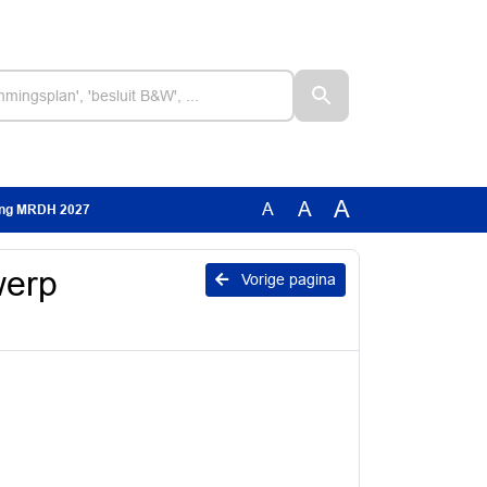
A
A
A
ting MRDH 2027
werp
Vorige pagina