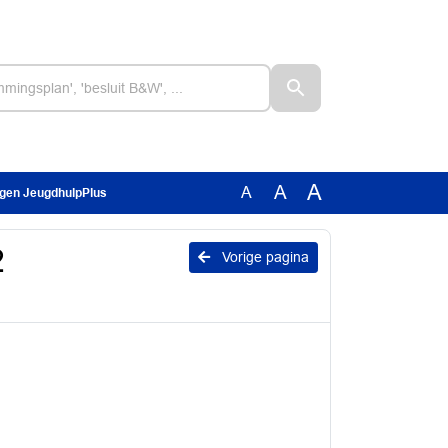
A
A
A
ngen JeugdhulpPlus
2
Vorige pagina