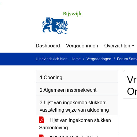
Ga naar de inhoud van deze pagina
Ga naar het zoeken
Ga naar het menu
Dashboard
Vergaderingen
Overzichten
U bevindt zich hier:
Home
Vergaderingen
Forum Same
Vr
1 Opening
On
2 Algemeen inspreekrecht
3 Lijst van ingekomen stukken:
vaststelling wijze van afdoening
Lijst van ingekomen stukken
Samenleving