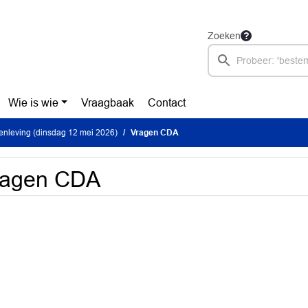
Zoeken
Wie is wie
Vraagbaak
Contact
nleving (dinsdag 12 mei 2026)
Vragen CDA
ragen CDA