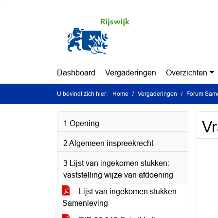
Ga naar de inhoud van deze pagina
Ga naar het zoeken
Ga naar het menu
Dashboard
Vergaderingen
Overzichten
U bevindt zich hier:
Home
Vergaderingen
Forum Same
V
1 Opening
2 Algemeen inspreekrecht
3 Lijst van ingekomen stukken:
vaststelling wijze van afdoening
Lijst van ingekomen stukken
Samenleving