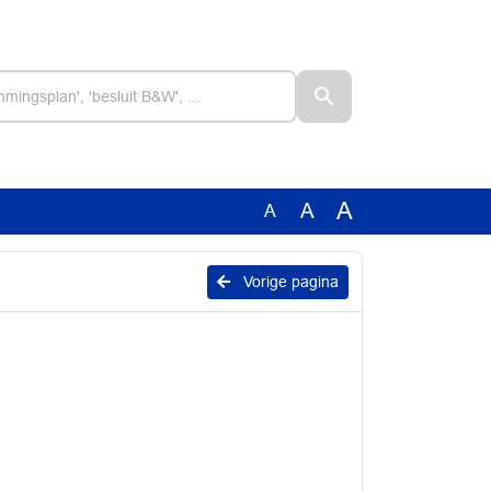
A
A
A
Vorige pagina