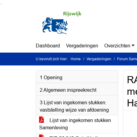
Ga naar de inhoud van deze pagina
Ga naar het zoeken
Ga naar het menu
Dashboard
Vergaderingen
Overzichten
U bevindt zich hier:
Home
Vergaderingen
Forum Same
RA
1 Opening
me
2 Algemeen inspreekrecht
H
3 Lijst van ingekomen stukken:
vaststelling wijze van afdoening
Lijst van ingekomen stukken
Samenleving