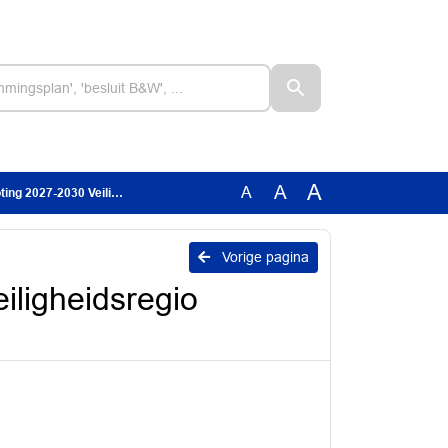
A
A
A
eiligheidsregio Haaglanden
Vorige pagina
iligheidsregio