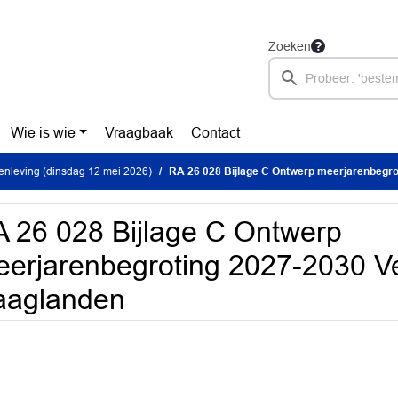
Zoeken
Wie is wie
Vraagbaak
Contact
nleving (dinsdag 12 mei 2026)
RA 26 028 Bijlage C Ontwerp meerjarenbegroting 2027-2030 V
 26 028 Bijlage C Ontwerp
erjarenbegroting 2027-2030 Ve
aaglanden