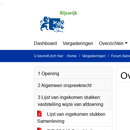
Ga naar de inhoud van deze pagina
Ga naar het zoeken
Ga naar het menu
Dashboard
Vergaderingen
Overzichten
U bevindt zich hier:
Home
Vergaderingen
Forum Same
Ov
1 Opening
2 Algemeen inspreekrecht
3 Lijst van ingekomen stukken:
vaststelling wijze van afdoening
Lijst van ingekomen stukken
Samenleving