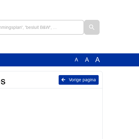
A
A
A
es
Vorige pagina