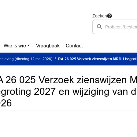
Zoeken
Wie is wie
Vraagbaak
Contact
nleving (dinsdag 12 mei 2026)
RA 26 025 Verzoek zienswijzen MRDH begroting 2027 en wijziging
 26 025 Verzoek zienswijzen
groting 2027 en wijziging van
026