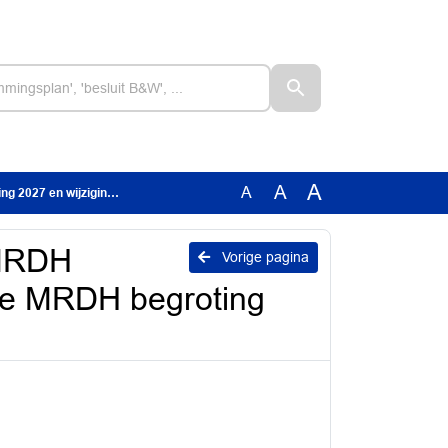
A
A
A
 van de MRDH begroting 2026
 MRDH
Vorige pagina
 de MRDH begroting