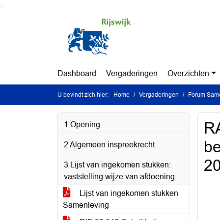
Ga naar de inhoud van deze pagina
Ga naar het zoeken
Ga naar het menu
Dashboard
Vergaderingen
Overzichten
U bevindt zich hier:
Home
Vergaderingen
Forum Same
RA
1 Opening
be
2 Algemeen inspreekrecht
2
3 Lijst van ingekomen stukken:
vaststelling wijze van afdoening
Lijst van ingekomen stukken
Samenleving