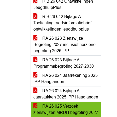
RIB 26 042 Ontwikkelingen
JeugdhulpPlus
RIB 26 042 Bijlage A
Toelichting raadsinformatiebrief
ontwikkelingen jeugdhulpplus
RA 26 023 Zienswijze
Begroting 2027 inclusief herziene
begroting 2026 IPP
RA 26 023 Bijlage A
Programmabegroting 2027-2030
RA 26 024 Jaarrekening 2025
IPP Haaglanden
RA 26 024 Bijlage A
Jaarstukken 2025 IPP Haaglanden
RA 26 025 Verzoek
zienswijzen MRDH begroting 2027