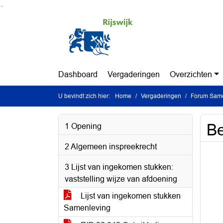
Ga naar de inhoud van deze pagina
Ga naar het zoeken
Ga naar het menu
Dashboard
Vergaderingen
Overzichten
U bevindt zich hier:
Home
Vergaderingen
Forum Same
B
1 Opening
2 Algemeen inspreekrecht
3 Lijst van ingekomen stukken:
vaststelling wijze van afdoening
Lijst van ingekomen stukken
Samenleving