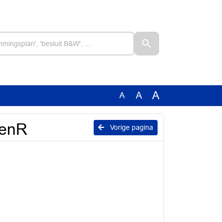
A
A
A
GenR
Vorige pagina