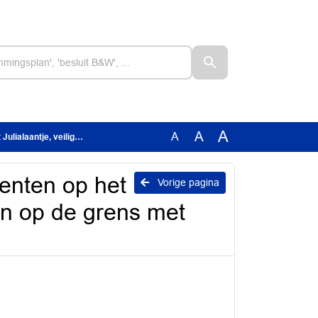
A
A
A
ijk en op de grens met Den Haag
enten op het
Vorige pagina
 en op de grens met