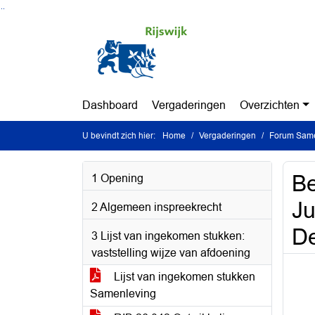
Ga naar de inhoud van deze pagina
Ga naar het zoeken
Ga naar het menu
Dashboard
Vergaderingen
Overzichten
U bevindt zich hier:
Home
Vergaderingen
Forum Same
Be
1 Opening
Ju
2 Algemeen inspreekrecht
D
3 Lijst van ingekomen stukken:
vaststelling wijze van afdoening
Lijst van ingekomen stukken
Samenleving