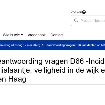
Zoeken
Wie is wie
Vraagbaak
Contact
nleving (dinsdag 12 mei 2026)
Beantwoording vragen D66 -Incidenten op het Julialaantje, veiligheid in de w
antwoording vragen D66 -Incid
lialaantje, veiligheid in de wijk
en Haag