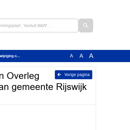
A
A
A
asisregeling B&W 1
n Overleg
Vorige pagina
lan gemeente Rijswijk