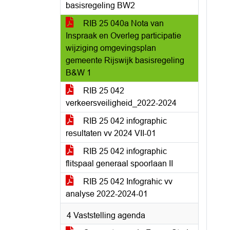
basisregeling BW2
RIB 25 040a Nota van
Inspraak en Overleg participatie
wijziging omgevingsplan
gemeente Rijswijk basisregeling
B&W 1
RIB 25 042
verkeersveiligheid_2022-2024
RIB 25 042 infographic
resultaten vv 2024 VII-01
RIB 25 042 infographic
flitspaal generaal spoorlaan II
RIB 25 042 Infograhic vv
analyse 2022-2024-01
4 Vaststelling agenda