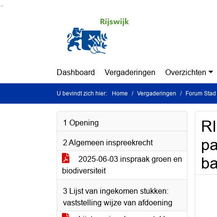
Ga naar de inhoud van deze pagina
Ga naar het zoeken
Ga naar het menu
Dashboard
Vergaderingen
Overzichten
U bevindt zich hier:
Home
Vergaderingen
Forum Stad 
RI
1 Opening
pa
2 Algemeen inspreekrecht
ba
2025-06-03 inspraak groen en
biodiversiteit
3 Lijst van ingekomen stukken:
vaststelling wijze van afdoening