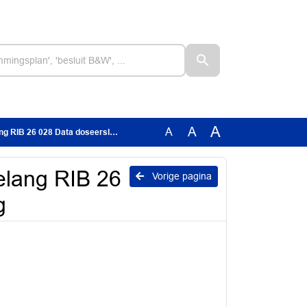
A
A
A
 028 Data doseersluis Van Rijnweg
elang RIB 26
Vorige pagina
g