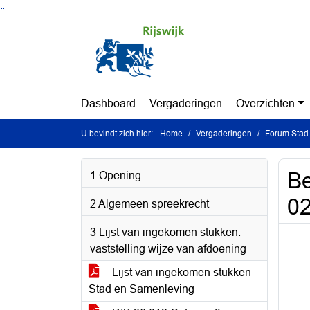
Ga naar de inhoud van deze pagina
Ga naar het zoeken
Ga naar het menu
Dashboard
Vergaderingen
Overzichten
U bevindt zich hier:
Home
Vergaderingen
Forum Stad 
Be
1 Opening
02
2 Algemeen spreekrecht
3 Lijst van ingekomen stukken:
vaststelling wijze van afdoening
Lijst van ingekomen stukken
Stad en Samenleving