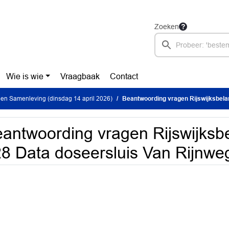
Zoeken
Wie is wie
Vraagbaak
Contact
en Samenleving (dinsdag 14 april 2026)
Beantwoording vragen Rijswijksbelang RIB 26
antwoording vragen Rijswijksb
8 Data doseersluis Van Rijnwe