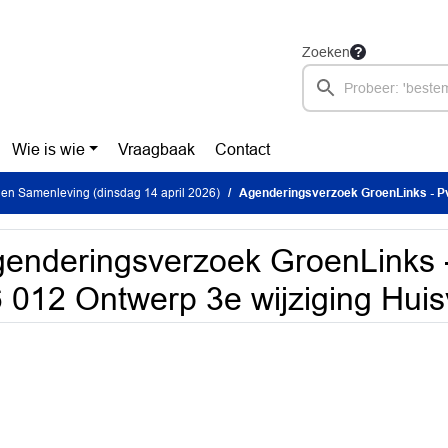
Zoeken
Wie is wie
Vraagbaak
Contact
en Samenleving (dinsdag 14 april 2026)
Agenderingsverzoek GroenLinks - PvdA -RIB 26 012 Ont
enderingsverzoek GroenLinks 
 012 Ontwerp 3e wijziging Hui