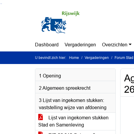
Ga naar de inhoud van deze pagina
Ga naar het zoeken
Ga naar het menu
Dashboard
Vergaderingen
Overzichten
U bevindt zich hier:
Home
Vergaderingen
Forum Stad 
Ag
1 Opening
26
2 Algemeen spreekrecht
3 Lijst van ingekomen stukken:
vaststelling wijze van afdoening
Lijst van ingekomen stukken
Stad en Samenleving