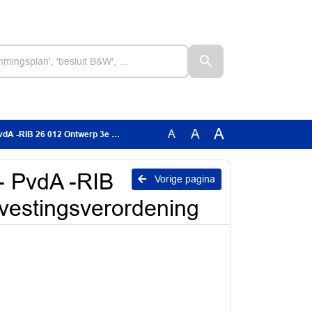
A
A
A
werp 3e wijziging Huisvestingsverordening
- PvdA -RIB
Vorige pagina
svestingsverordening