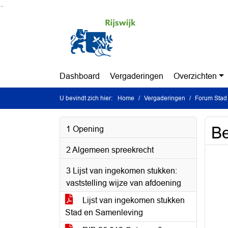
Ga naar de inhoud van deze pagina
Ga naar het zoeken
Ga naar het menu
Dashboard
Vergaderingen
Overzichten
U bevindt zich hier:
Home
Vergaderingen
Forum Stad 
B
1 Opening
2 Algemeen spreekrecht
3 Lijst van ingekomen stukken:
vaststelling wijze van afdoening
Lijst van ingekomen stukken
Stad en Samenleving