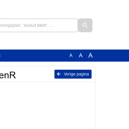
A
A
A
R
GenR
Vorige pagina