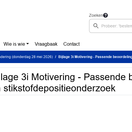
Zoeken
Wie is wie
Vraagbaak
Contact
dering (donderdag 28 mei 2026)
Bijlage 3i Motivering - Passende beoordeling en st
jlage 3i Motivering - Passende 
 stikstofdepositieonderzoek