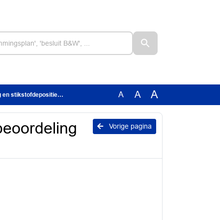
A
A
A
ikstofdepositieonderzoek
beoordeling
Vorige pagina