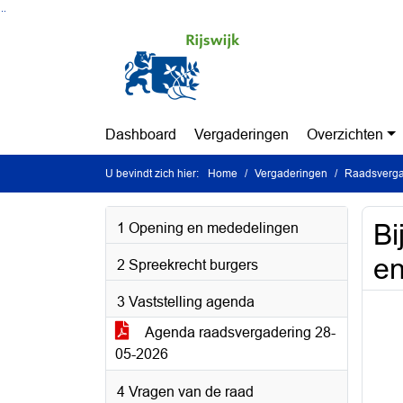
Ga naar de inhoud van deze pagina
Ga naar het zoeken
Ga naar het menu
Dashboard
Vergaderingen
Overzichten
U bevindt zich hier:
Home
Vergaderingen
Raadsverga
Bi
1 Opening en mededelingen
en
2 Spreekrecht burgers
3 Vaststelling agenda
Agenda raadsvergadering 28-
05-2026
4 Vragen van de raad