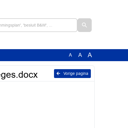
A
A
A
eges.docx
Vorige pagina