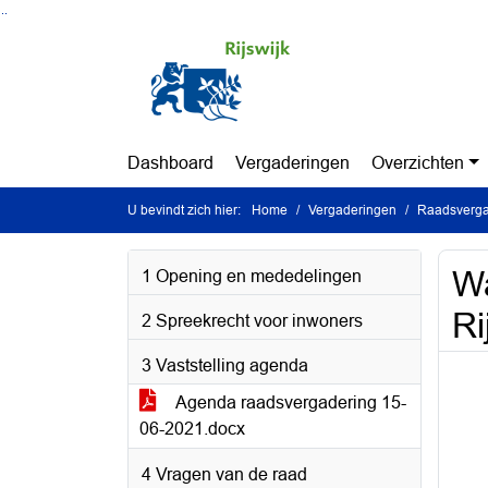
Ga naar de inhoud van deze pagina
Ga naar het zoeken
Ga naar het menu
Dashboard
Vergaderingen
Overzichten
U bevindt zich hier:
Home
Vergaderingen
Raadsvergad
Wa
1 Opening en mededelingen
Ri
2 Spreekrecht voor inwoners
3 Vaststelling agenda
Agenda raadsvergadering 15-
06-2021.docx
4 Vragen van de raad