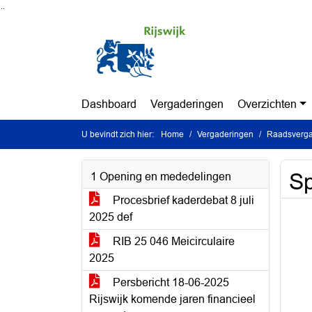
Ga naar de inhoud van deze pagina
Ga naar het zoeken
Ga naar het menu
Dashboard
Vergaderingen
Overzichten
U bevindt zich hier:
Home
Vergaderingen
Raadsvergad
Sp
1 Opening en mededelingen
Procesbrief kaderdebat 8 juli
2025 def
RIB 25 046 Meicirculaire
2025
Persbericht 18-06-2025
Rijswijk komende jaren financieel