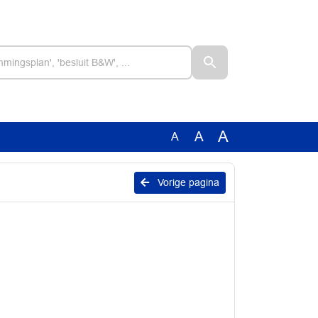
A
A
A
Vorige pagina