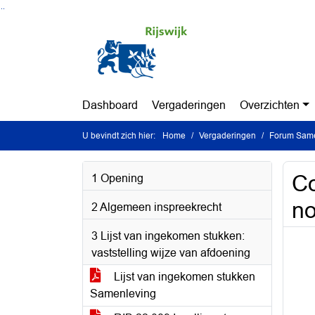
Ga naar de inhoud van deze pagina
Ga naar het zoeken
Ga naar het menu
Dashboard
Vergaderingen
Overzichten
U bevindt zich hier:
Home
Vergaderingen
Forum Samen
Co
1 Opening
n
2 Algemeen inspreekrecht
3 Lijst van ingekomen stukken:
vaststelling wijze van afdoening
Lijst van ingekomen stukken
Samenleving