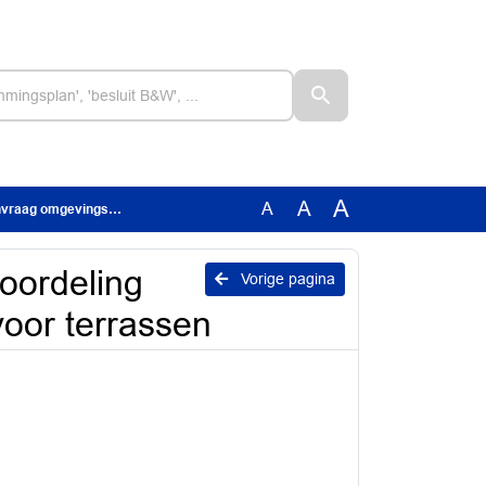
A
A
A
ergunning voor terrassen
oordeling
Vorige pagina
oor terrassen