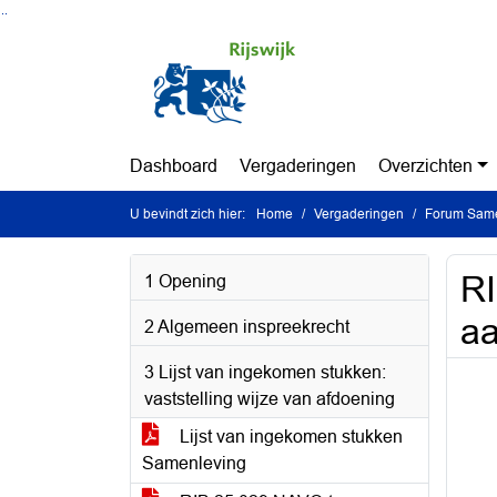
Ga naar de inhoud van deze pagina
Ga naar het zoeken
Ga naar het menu
Dashboard
Vergaderingen
Overzichten
U bevindt zich hier:
Home
Vergaderingen
Forum Samen
RI
1 Opening
aa
2 Algemeen inspreekrecht
3 Lijst van ingekomen stukken:
vaststelling wijze van afdoening
Lijst van ingekomen stukken
Samenleving