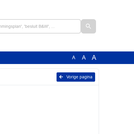
A
A
A
Vorige pagina