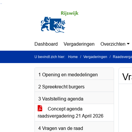
Ga naar de inhoud van deze pagina
Ga naar het zoeken
Ga naar het menu
Dashboard
Vergaderingen
Overzichten
U bevindt zich hier:
Home
Vergaderingen
Raadsvergad
V
1 Opening en mededelingen
2 Spreekrecht burgers
3 Vaststelling agenda
Concept agenda
raadsvergadering 21 April 2026
4 Vragen van de raad