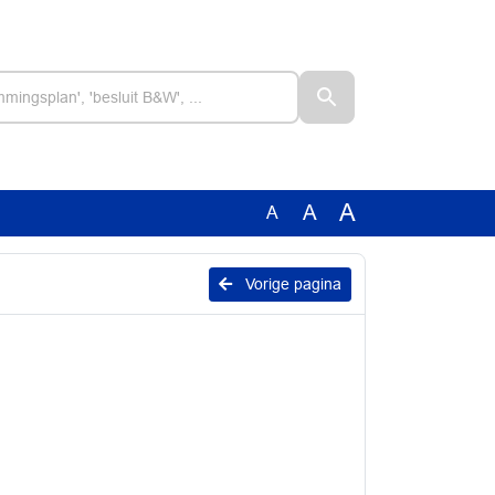
A
A
A
Vorige pagina