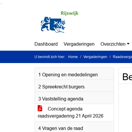
Ga naar de inhoud van deze pagina
Ga naar het zoeken
Ga naar het menu
Dashboard
Vergaderingen
Overzichten
U bevindt zich hier:
Home
Vergaderingen
Raadsvergad
B
1 Opening en mededelingen
2 Spreekrecht burgers
3 Vaststelling agenda
Concept agenda
raadsvergadering 21 April 2026
4 Vragen van de raad