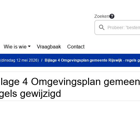
Zoeken
Wie is wie
Vraagbaak
Contact
(dinsdag 12 mei 2026)
Bijlage 4 Omgevingsplan gemeente Rijswijk - regels g
jlage 4 Omgevingsplan gemeente
gels gewijzigd