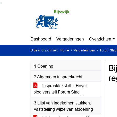
Ga naar de inhoud van deze pagina
Ga naar het zoeken
Ga naar het menu
Dashboard
Vergaderingen
Overzichten
U bevindt zich hier:
Home
Vergaderingen
Forum Stad 
Bi
1 Opening
re
2 Algemeen inspreekrecht
Inspraaktekst dhr. Hoyer
biodiversiteit Forum Stad_
3 Lijst van ingekomen stukken:
vaststelling wijze van afdoening