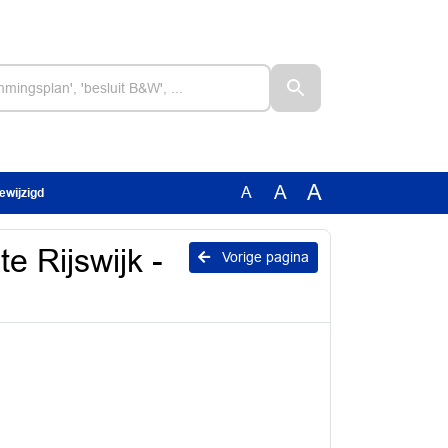
A
A
A
ewijzigd
 Rijswijk -
Vorige pagina