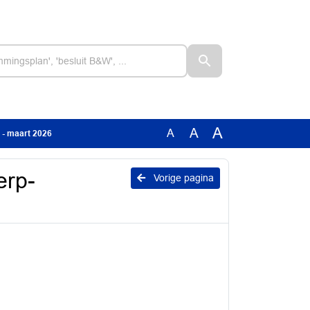
A
A
A
 - maart 2026
erp-
Vorige pagina