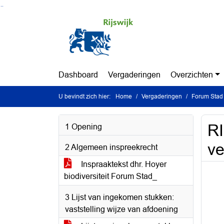
Ga naar de inhoud van deze pagina
Ga naar het zoeken
Ga naar het menu
Dashboard
Vergaderingen
Overzichten
U bevindt zich hier:
Home
Vergaderingen
Forum Stad 
RI
1 Opening
ve
2 Algemeen inspreekrecht
Inspraaktekst dhr. Hoyer
biodiversiteit Forum Stad_
3 Lijst van ingekomen stukken:
vaststelling wijze van afdoening