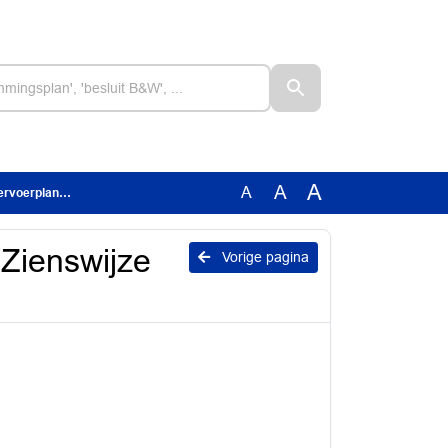
A
A
A
voerplannen
Zienswijze
Vorige pagina