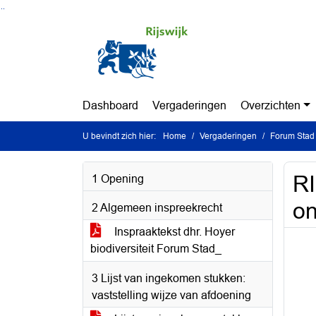
Ga naar de inhoud van deze pagina
Ga naar het zoeken
Ga naar het menu
Dashboard
Vergaderingen
Overzichten
U bevindt zich hier:
Home
Vergaderingen
Forum Stad 
RI
1 Opening
on
2 Algemeen inspreekrecht
Inspraaktekst dhr. Hoyer
biodiversiteit Forum Stad_
3 Lijst van ingekomen stukken:
vaststelling wijze van afdoening