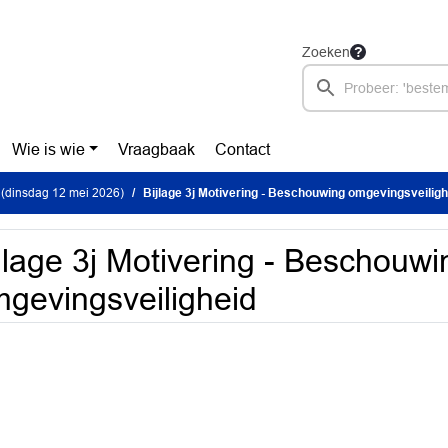
Zoeken
Wie is wie
Vraagbaak
Contact
(dinsdag 12 mei 2026)
Bijlage 3j Motivering - Beschouwing omgevingsveiligh
jlage 3j Motivering - Beschouwi
gevingsveiligheid