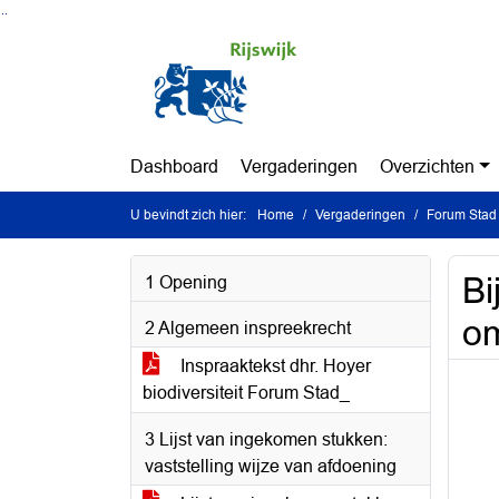
Ga naar de inhoud van deze pagina
Ga naar het zoeken
Ga naar het menu
Dashboard
Vergaderingen
Overzichten
U bevindt zich hier:
Home
Vergaderingen
Forum Stad 
Bi
1 Opening
om
2 Algemeen inspreekrecht
Inspraaktekst dhr. Hoyer
biodiversiteit Forum Stad_
3 Lijst van ingekomen stukken:
vaststelling wijze van afdoening