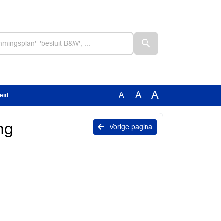
A
A
A
eid
ng
Vorige pagina