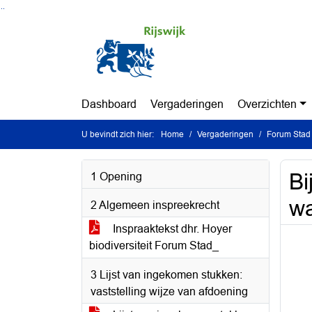
Ga naar de inhoud van deze pagina
Ga naar het zoeken
Ga naar het menu
Dashboard
Vergaderingen
Overzichten
U bevindt zich hier:
Home
Vergaderingen
Forum Stad 
Bi
1 Opening
wa
2 Algemeen inspreekrecht
Inspraaktekst dhr. Hoyer
biodiversiteit Forum Stad_
3 Lijst van ingekomen stukken:
vaststelling wijze van afdoening