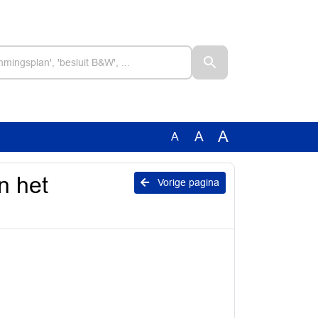
A
A
A
n het
Vorige pagina