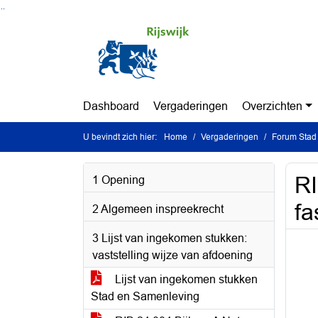
Ga naar de inhoud van deze pagina
Ga naar het zoeken
Ga naar het menu
Dashboard
Vergaderingen
Overzichten
U bevindt zich hier:
Home
Vergaderingen
Forum Stad
RI
1 Opening
fa
2 Algemeen inspreekrecht
3 Lijst van ingekomen stukken:
vaststelling wijze van afdoening
Lijst van ingekomen stukken
Stad en Samenleving