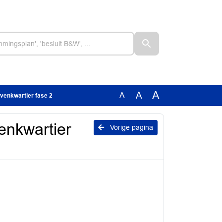
A
A
A
venkwartier fase 2
enkwartier
Vorige pagina