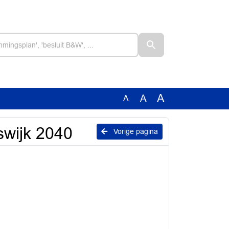
A
A
A
jswijk 2040
Vorige pagina