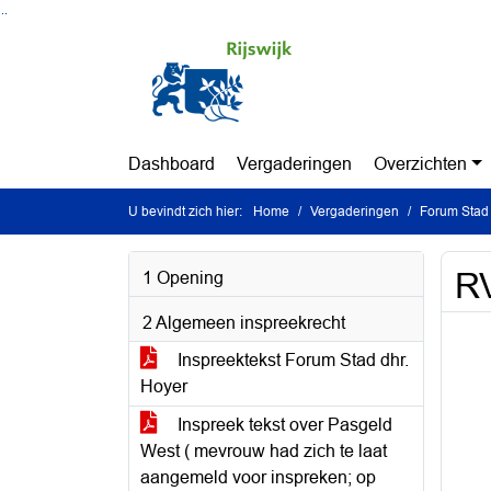
Ga naar de inhoud van deze pagina
Ga naar het zoeken
Ga naar het menu
Dashboard
Vergaderingen
Overzichten
U bevindt zich hier:
Home
Vergaderingen
Forum Stad 
RV
1 Opening
2 Algemeen inspreekrecht
Inspreektekst Forum Stad dhr.
Hoyer
Inspreek tekst over Pasgeld
West ( mevrouw had zich te laat
aangemeld voor inspreken; op