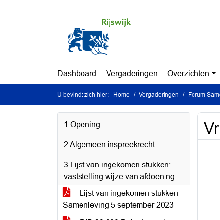
Ga naar de inhoud van deze pagina
Ga naar het zoeken
Ga naar het menu
Dashboard
Vergaderingen
Overzichten
U bevindt zich hier:
Home
Vergaderingen
Forum Same
Vr
1 Opening
2 Algemeen inspreekrecht
3 Lijst van ingekomen stukken:
vaststelling wijze van afdoening
Lijst van ingekomen stukken
Samenleving 5 september 2023