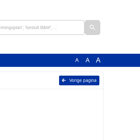
A
A
A
Vorige pagina