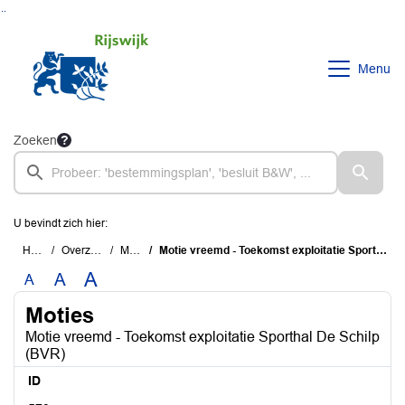
Ga naar de inhoud van deze pagina
Ga naar het zoeken
Ga naar het menu
Menu
Zoeken
U bevindt zich hier:
Home
Overzichten
Moties
Motie vreemd - Toekomst exploitatie Sporthal De Schilp (BVR)
A
A
A
Moties
Motie vreemd - Toekomst exploitatie Sporthal De Schilp
(BVR)
ID