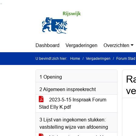
Ga naar de inhoud van deze pagina
Ga naar het zoeken
Ga naar het menu
Dashboard
Vergaderingen
Overzichten
U bevindt zich hier:
Home
Vergaderingen
Forum Stad 
Ra
1 Opening
ve
2 Algemeen inspreekrecht
2023-5-15 Inspraak Forum
Stad Elly K.pdf
3 Lijst van ingekomen stukken:
vaststelling wijze van afdoening