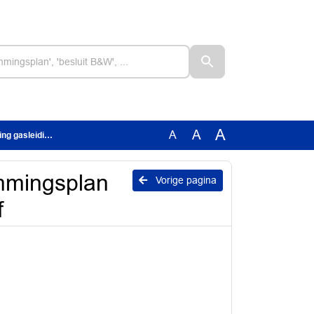
A
A
A
ng Gasunie def
emmingsplan
Vorige pagina
f