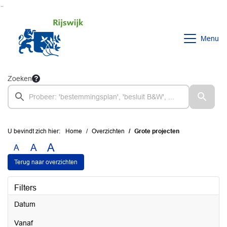
Ga naar de inhoud van deze pagina
Ga naar het zoeken
Ga naar het menu
Menu
Zoeken
U bevindt zich hier:
Home
Overzichten
Grote projecten
A
A
A
Terug naar overzichten
Filters
Datum
vanaf