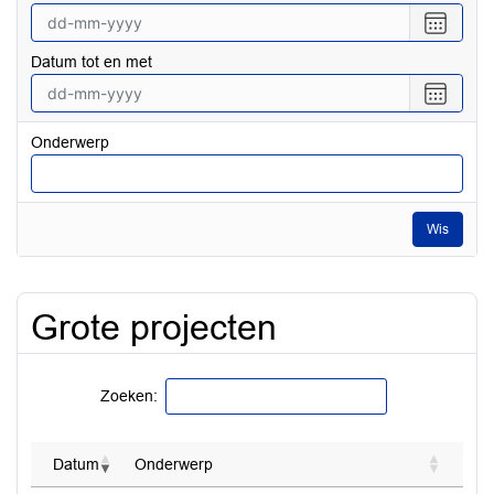
Selecte
een
Datum tot en met
datum
vanaf
Selecte
een
datum
Onderwerp
tot
en
met
Wis
Grote projecten
Zoeken:
Datum
Onderwerp