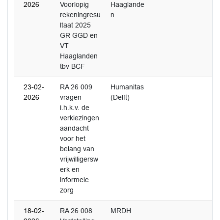
2026
Voorlopig
Haaglande
rekeningresu
n
ltaat 2025
GR GGD en
VT
Haaglanden
tbv BCF
23-02-
RA 26 009
Humanitas
2026
vragen
(Delft)
i.h.k.v. de
verkiezingen
aandacht
voor het
belang van
vrijwilligersw
erk en
informele
zorg
18-02-
RA 26 008
MRDH