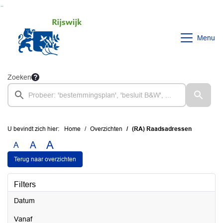
Ga naar de inhoud van deze pagina
Ga naar het zoeken
Ga naar het menu
Menu
Zoeken
U bevindt zich hier:
Home
Overzichten
(RA) Raadsadressen
A
A
A
Terug naar overzichten
Filters
Datum
vanaf