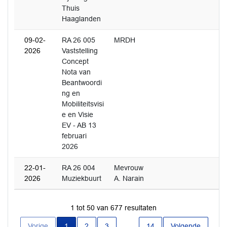
Thuis
Haaglanden
09-02-
RA 26 005
MRDH
2026
Vaststelling
Concept
Nota van
Beantwoordi
ng en
Mobiliteitsvisi
e en Visie
EV - AB 13
februari
2026
22-01-
RA 26 004
Mevrouw
2026
Muziekbuurt
A. Narain
1 tot 50 van 677 resultaten
Huidige pagina
Vorige
1
2
3
…
14
Volgende