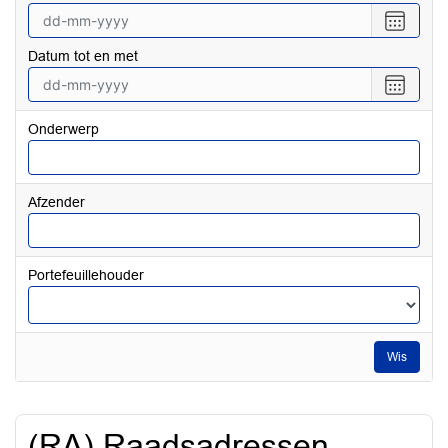
Selecte
een
Datum tot en met
datum
vanaf
Selecte
een
datum
Onderwerp
tot
en
met
Afzender
Portefeuillehouder
Wis
(RA) Raadsadressen