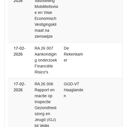
2026
Vaststelling
Mobiliteitsvisi
e en Visie
Economisch
Vestigingskli
maat na
zienswijze
17-02-
RA 26 007
De
2026
Aankondigin
Rekenkam
g onderzoek
er
Financiële
Risico's
17-02-
RA 26 006
GGD-VT
2026
Rapport en
Haaglande
reactie op
n
Inspectie
Gezondheid
szorg en
Jeugd (IGJ)
bij Veilig