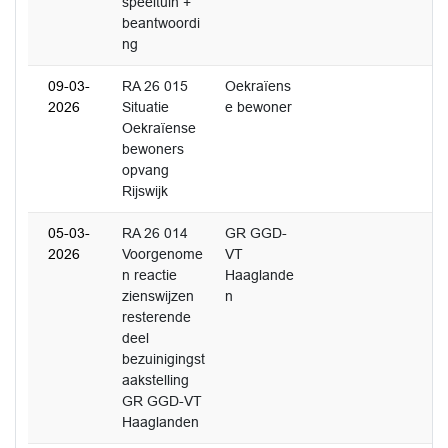
speeltuin +
beantwoordi
ng
09-03-
RA 26 015
Oekraïens
2026
Situatie
e bewoner
Oekraïense
bewoners
opvang
Rijswijk
05-03-
RA 26 014
GR GGD-
2026
Voorgenome
VT
n reactie
Haaglande
zienswijzen
n
resterende
deel
bezuinigingst
aakstelling
GR GGD-VT
Haaglanden