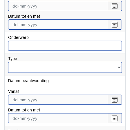
Selecte
een
Datum tot en met
datum
vanaf
Selecte
een
datum
Onderwerp
tot
en
met
Type
Datum beantwoording
vanaf
Selecte
een
Datum tot en met
datum
vanaf
Selecte
een
datum