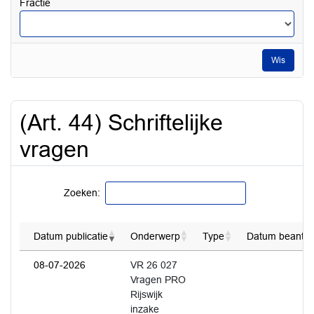
Fractie
tot
en
met
Wis
(Art. 44) Schriftelijke
vragen
Zoeken:
Datum publicatie
Onderwerp
Type
Datum beantwo
08-07-2026
VR 26 027
Vragen PRO
Rijswijk
inzake