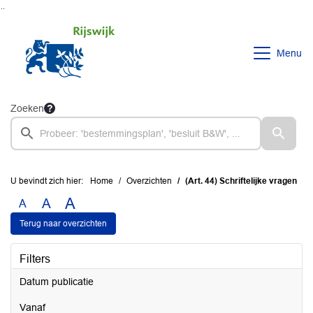
Ga naar de inhoud van deze pagina
Ga naar het zoeken
Ga naar het menu
Menu
Zoeken
U bevindt zich hier:
Home
Overzichten
(Art. 44) Schriftelijke vragen
A
A
A
Terug naar overzichten
Filters
Datum publicatie
vanaf