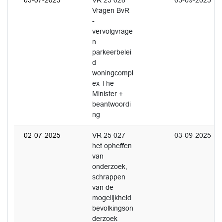
03-07-2025
VR 25 028
03-09-2025
Vragen BvR
-
vervolgvrage
n
parkeerbelei
d
woningcompl
ex The
Minister +
beantwoordi
ng
02-07-2025
VR 25 027
03-09-2025
het opheffen
van
onderzoek,
schrappen
van de
mogelijkheid
bevolkingson
derzoek