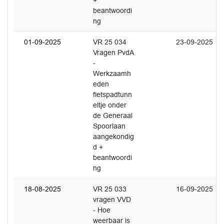
+
beantwoordi
ng
01-09-2025
VR 25 034
23-09-2025
Vragen PvdA
-
Werkzaamh
eden
fietspadtunn
eltje onder
de Generaal
Spoorlaan
aangekondig
d +
beantwoordi
ng
18-08-2025
VR 25 033
16-09-2025
vragen VVD
- Hoe
weerbaar is