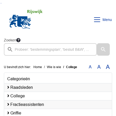
Ga naar de inhoud van deze pagina
Ga naar het zoeken
Ga naar het menu
Menu
Zoeken
A
A
A
U bevindt zich hier:
Home
Wie is wie
College
Categorieën
Raadsleden
College
Fractieassistenten
Griffie