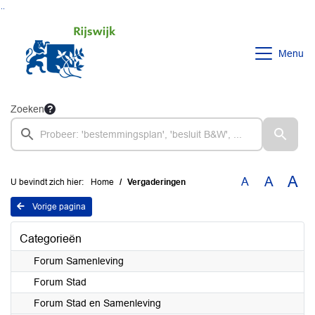
Ga naar de inhoud van deze pagina
Ga naar het zoeken
Ga naar het menu
Menu
Zoeken
A
A
A
U bevindt zich hier:
Home
Vergaderingen
Vorige pagina
Categorieën
Forum Samenleving
Forum Stad
Forum Stad en Samenleving