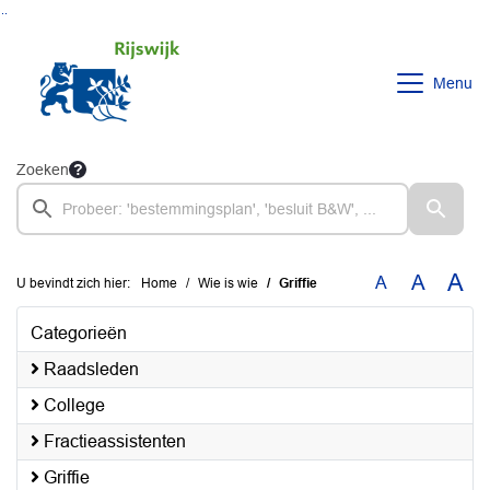
Ga naar de inhoud van deze pagina
Ga naar het zoeken
Ga naar het menu
Menu
Zoeken
A
A
A
U bevindt zich hier:
Home
Wie is wie
Griffie
Categorieën
Raadsleden
College
Fractieassistenten
Griffie