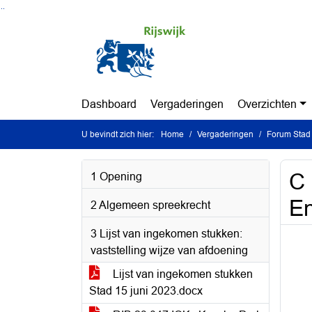
Ga naar de inhoud van deze pagina
Ga naar het zoeken
Ga naar het menu
Dashboard
Vergaderingen
Overzichten
U bevindt zich hier:
Home
Vergaderingen
Forum Stad 
C 
1 Opening
En
2 Algemeen spreekrecht
3 Lijst van ingekomen stukken:
vaststelling wijze van afdoening
Lijst van ingekomen stukken
Stad 15 juni 2023.docx