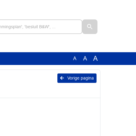
A
A
A
Vorige pagina