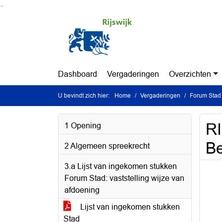
Ga naar de inhoud van deze pagina
Ga naar het zoeken
Ga naar het menu
Dashboard
Vergaderingen
Overzichten
U bevindt zich hier:
Home
Vergaderingen
Forum Stad 
RI
1 Opening
Be
2 Algemeen spreekrecht
3.a Lijst van ingekomen stukken
Forum Stad: vaststelling wijze van
afdoening
Lijst van ingekomen stukken
Stad