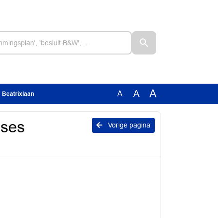
A
A
A
 Beatrixlaan
nses
Vorige pagina