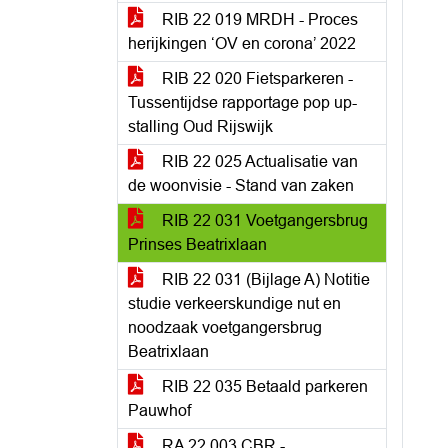
RIB 22 019 MRDH - Proces
herijkingen ‘OV en corona’ 2022
RIB 22 020 Fietsparkeren -
Tussentijdse rapportage pop up-
stalling Oud Rijswijk
RIB 22 025 Actualisatie van
de woonvisie - Stand van zaken
RIB 22 031 Voetgangersbrug
Prinses Beatrixlaan
RIB 22 031 (Bijlage A) Notitie
studie verkeerskundige nut en
noodzaak voetgangersbrug
Beatrixlaan
RIB 22 035 Betaald parkeren
Pauwhof
RA 22 003 CBR -