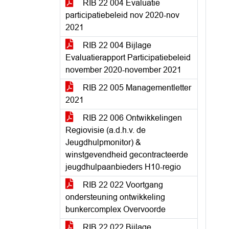
RIB 22 004 Evaluatie
participatiebeleid nov 2020-nov
2021
RIB 22 004 Bijlage
Evaluatierapport Participatiebeleid
november 2020-november 2021
RIB 22 005 Managementletter
2021
RIB 22 006 Ontwikkelingen
Regiovisie (a.d.h.v. de
Jeugdhulpmonitor) &
winstgevendheid gecontracteerde
jeugdhulpaanbieders H10-regio
RIB 22 022 Voortgang
ondersteuning ontwikkeling
bunkercomplex Overvoorde
RIB 22 022 Bijlage