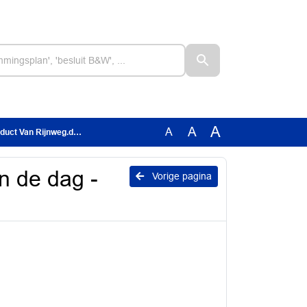
A
A
A
ct Van Rijnweg.docx
n de dag -
Vorige pagina