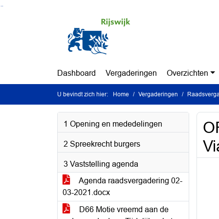
Ga naar de inhoud van deze pagina
Ga naar het zoeken
Ga naar het menu
Dashboard
Vergaderingen
Overzichten
U bevindt zich hier:
Home
Vergaderingen
Raadsverga
OR
1 Opening en mededelingen
Vi
2 Spreekrecht burgers
3 Vaststelling agenda
Agenda raadsvergadering 02-
03-2021.docx
D66 Motie vreemd aan de