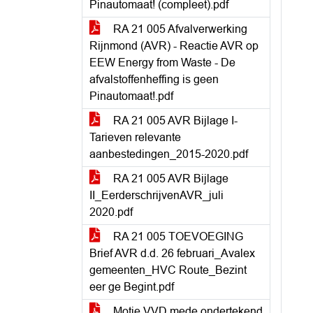
Pinautomaat! (compleet).pdf
RA 21 005 Afvalverwerking
Rijnmond (AVR) - Reactie AVR op
EEW Energy from Waste - De
afvalstoffenheffing is geen
Pinautomaat!.pdf
RA 21 005 AVR Bijlage I-
Tarieven relevante
aanbestedingen_2015-2020.pdf
RA 21 005 AVR Bijlage
II_EerderschrijvenAVR_juli
2020.pdf
RA 21 005 TOEVOEGING
Brief AVR d.d. 26 februari_Avalex
gemeenten_HVC Route_Bezint
eer ge Begint.pdf
Motie VVD mede ondertekend