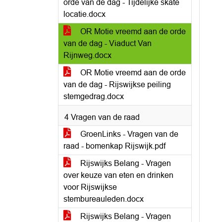
orde van de dag - Tijdelijke skate
locatie.docx
OR Motie vreemd aan de orde
van de dag - Viaduct Van
Rijnweg.docx
OR Motie vreemd aan de orde
van de dag - Rijswijkse peiling
stemgedrag.docx
4 Vragen van de raad
GroenLinks - Vragen van de
raad - bomenkap Rijswijk.pdf
Rijswijks Belang - Vragen
over keuze van eten en drinken
voor Rijswijkse
stembureauleden.docx
Rijswijks Belang - Vragen