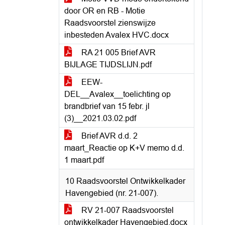
door OR en RB - Motie
Raadsvoorstel zienswijze
inbesteden Avalex HVC.docx
RA 21 005 Brief AVR
BIJLAGE TIJDSLIJN.pdf
EEW-
DEL__Avalex__toelichting op
brandbrief van 15 febr. jl
(3)__2021.03.02.pdf
Brief AVR d.d. 2
maart_Reactie op K+V memo d.d.
1 maart.pdf
10 Raadsvoorstel Ontwikkelkader
Havengebied (nr. 21-007).
RV 21-007 Raadsvoorstel
ontwikkelkader Havengebied.docx