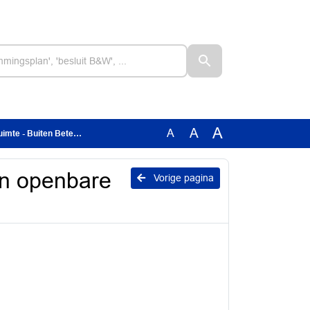
A
A
A
e - Buiten Beter.pdf
an openbare
Vorige pagina