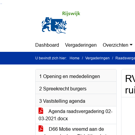
Ga naar de inhoud van deze pagina
Ga naar het zoeken
Ga naar het menu
Dashboard
Vergaderingen
Overzichten
U bevindt zich hier:
Home
Vergaderingen
Raadsverga
RV
1 Opening en mededelingen
ru
2 Spreekrecht burgers
3 Vaststelling agenda
Agenda raadsvergadering 02-
03-2021.docx
D66 Motie vreemd aan de