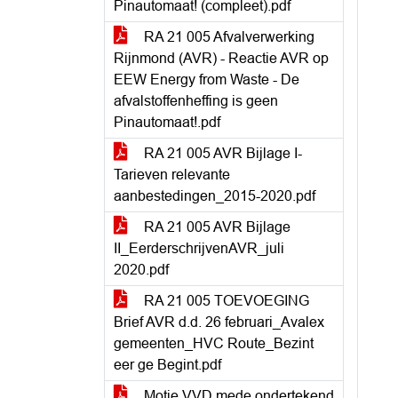
Pinautomaat! (compleet).pdf
RA 21 005 Afvalverwerking
Rijnmond (AVR) - Reactie AVR op
EEW Energy from Waste - De
afvalstoffenheffing is geen
Pinautomaat!.pdf
RA 21 005 AVR Bijlage I-
Tarieven relevante
aanbestedingen_2015-2020.pdf
RA 21 005 AVR Bijlage
II_EerderschrijvenAVR_juli
2020.pdf
RA 21 005 TOEVOEGING
Brief AVR d.d. 26 februari_Avalex
gemeenten_HVC Route_Bezint
eer ge Begint.pdf
Motie VVD mede ondertekend