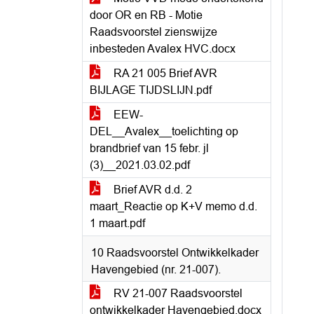
door OR en RB - Motie
Raadsvoorstel zienswijze
inbesteden Avalex HVC.docx
RA 21 005 Brief AVR
BIJLAGE TIJDSLIJN.pdf
EEW-
DEL__Avalex__toelichting op
brandbrief van 15 febr. jl
(3)__2021.03.02.pdf
Brief AVR d.d. 2
maart_Reactie op K+V memo d.d.
1 maart.pdf
10 Raadsvoorstel Ontwikkelkader
Havengebied (nr. 21-007).
RV 21-007 Raadsvoorstel
ontwikkelkader Havengebied.docx