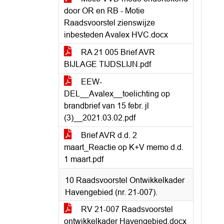
door OR en RB - Motie
Raadsvoorstel zienswijze
inbesteden Avalex HVC.docx
RA 21 005 Brief AVR
BIJLAGE TIJDSLIJN.pdf
EEW-
DEL__Avalex__toelichting op
brandbrief van 15 febr. jl
(3)__2021.03.02.pdf
Brief AVR d.d. 2
maart_Reactie op K+V memo d.d.
1 maart.pdf
10 Raadsvoorstel Ontwikkelkader
Havengebied (nr. 21-007).
RV 21-007 Raadsvoorstel
ontwikkelkader Havengebied.docx