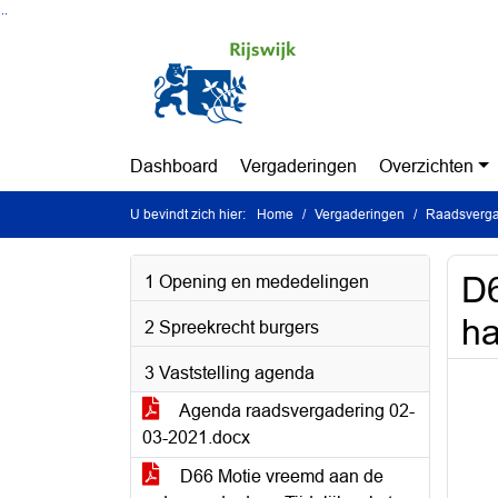
Ga naar de inhoud van deze pagina
Ga naar het zoeken
Ga naar het menu
Dashboard
Vergaderingen
Overzichten
U bevindt zich hier:
Home
Vergaderingen
Raadsverga
D6
1 Opening en mededelingen
ha
2 Spreekrecht burgers
3 Vaststelling agenda
Agenda raadsvergadering 02-
03-2021.docx
D66 Motie vreemd aan de