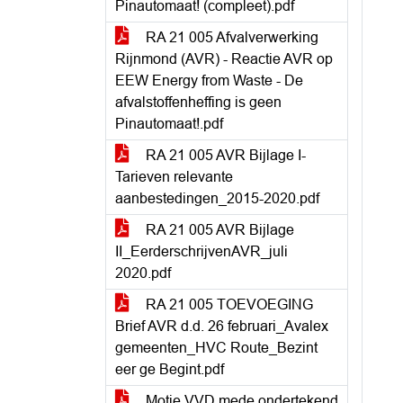
Pinautomaat! (compleet).pdf
RA 21 005 Afvalverwerking
Rijnmond (AVR) - Reactie AVR op
EEW Energy from Waste - De
afvalstoffenheffing is geen
Pinautomaat!.pdf
RA 21 005 AVR Bijlage I-
Tarieven relevante
aanbestedingen_2015-2020.pdf
RA 21 005 AVR Bijlage
II_EerderschrijvenAVR_juli
2020.pdf
RA 21 005 TOEVOEGING
Brief AVR d.d. 26 februari_Avalex
gemeenten_HVC Route_Bezint
eer ge Begint.pdf
Motie VVD mede ondertekend