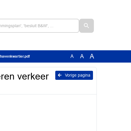
A
A
A
 havenkwartier.pdf
eren verkeer
Vorige pagina