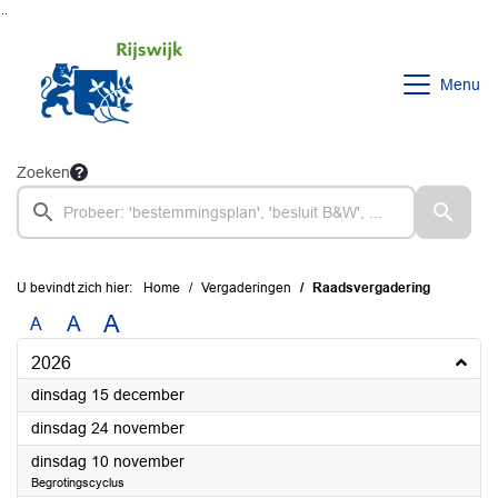
Ga naar de inhoud van deze pagina
Ga naar het zoeken
Ga naar het menu
Menu
Zoeken
U bevindt zich hier:
Home
Vergaderingen
Raadsvergadering
A
A
A
2026
2026
dinsdag 15 december
2026
dinsdag 24 november
2026
dinsdag 10 november
Begrotingscyclus