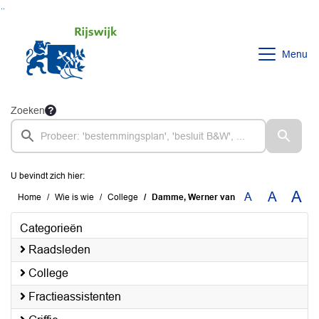
Ga naar de inhoud van deze pagina
Ga naar het zoeken
Ga naar het menu
Menu
Zoeken
U bevindt zich hier:
A
A
A
Home
Wie is wie
College
Damme, Werner van
Categorieën
Raadsleden
College
Fractieassistenten